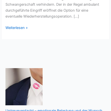
Schwangerschaft verhindern. Der in der Regel ambulant
durchgeführte Eingriff eröffnet die Option für eine
eventuelle Wiederherstellungsoperation. […]
Was
Weiterlesen »
ist
eine
Vasektomie
und
welche
Gründe
können
dafür
sprechen?
Untreueverdacht – emotionale Belastung und der Wunsch