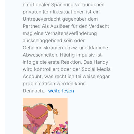
emotionaler Spannung verbundenen
privaten Konfliktsituationen ist ein
Untreueverdacht gegenüber dem
Partner. Als Auslöser für den Verdacht
mag eine Verhaltensveränderung
ausschlaggebend sein oder
Geheimniskrämerei bzw. unerklärliche
Abwesenheiten. Häufig impulsiv ist
infolge die erste Reaktion. Das Handy
wird kontrolliert oder der Social Media
Account, was rechtlich teilweise sogar
problematisch werden kann.
U
Dennoch…
weiterlesen
n
t
r
e
u
e