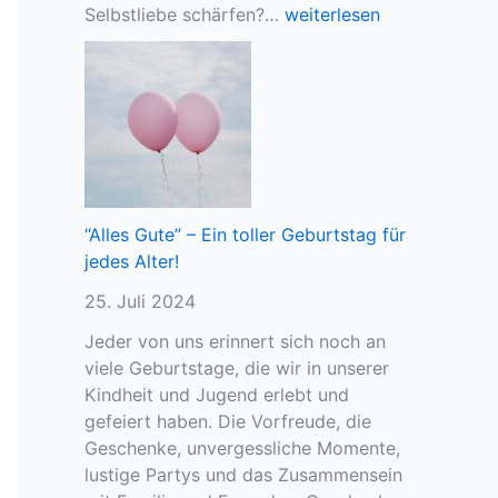
e
S
Selbstliebe schärfen?…
weiterlesen
B
e
e
l
l
b
a
s
s
t
t
l
u
i
n
e
“Alles Gute” – Ein toller Geburtstag für
g
b
jedes Alter!
u
e
n
25. Juli 2024
u
d
n
Jeder von uns erinnert sich noch an
d
d
viele Geburtstage, die wir in unserer
e
P
Kindheit und Jugend erlebt und
r
a
gefeiert haben. Die Vorfreude, die
W
r
Geschenke, unvergessliche Momente,
u
t
lustige Partys und das Zusammensein
n
n