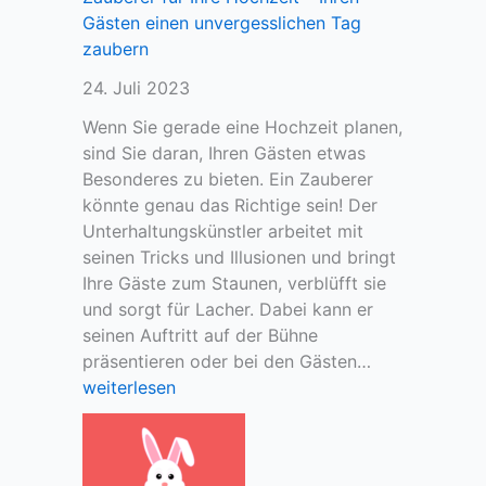
z
e
Gästen einen unvergesslichen Tag
n
n
zaubern
a
P
c
24. Juli 2023
a
h
r
Wenn Sie gerade eine Hochzeit planen,
d
t
sind Sie daran, Ihren Gästen etwas
e
n
Besonderes zu bieten. Ein Zauberer
r
e
könnte genau das Richtige sein! Der
G
r
Unterhaltungskünstler arbeitet mit
e
s
seinen Tricks und Illusionen und bringt
b
u
Ihre Gäste zum Staunen, verblüfft sie
u
c
und sorgt für Lacher. Dabei kann er
r
h
seinen Auftritt auf der Bühne
t
t
Z
präsentieren oder bei den Gästen…
v
a
weiterlesen
o
u
r
b
b
e
e