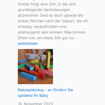
h
t
Kindes folgt eine Zeit, in der sich
t
o
grundlegende Veränderungen
i
l
abzeichnen. Sind es doch gerade die
g
l
ersten Wochen nach der Geburt, die oft
i
e
stressig, herausfordern und
s
r
anstrengend sein können. Was können
t
G
S
Eltern tun, um diese Zeit gut zu…
,
e
o
weiterlesen
s
b
k
i
u
ö
c
r
n
h
t
n
s
s
e
e
t
n
l
a
s
b
g
i
Babyspielzeug – so fördern Sie
s
f
c
spielend Ihr Baby
t
ü
h
z
r
18. November 2023