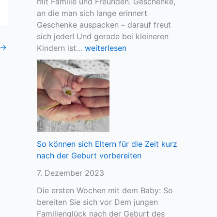
mit Familie und Freunden. Geschenke,
s
e
an die man sich lange erinnert
c
r
Geschenke auspacken – darauf freut
h
s
sich jeder! Und gerade bei kleineren
n
u
→
“
Kindern ist…
weiterlesen
a
c
A
c
h
l
h
e
l
K
–
e
l
W
s
a
a
G
r
r
u
h
u
t
So können sich Eltern für die Zeit kurz
e
m
e
nach der Geburt vorbereiten
i
e
”
t
s
7. Dezember 2023
–
w
E
Die ersten Wochen mit dem Baby: So
i
i
bereiten Sie sich vor Dem jungen
c
n
Familienglück nach der Geburt des