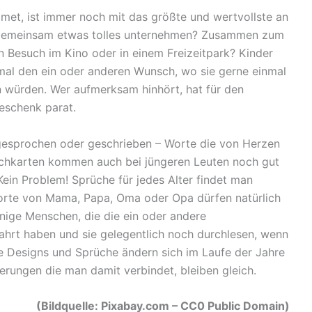
met, ist immer noch mit das größte und wertvollste an
gemeinsam etwas tolles unternehmen? Zusammen zum
in Besuch im Kino oder in einem Freizeitpark? Kinder
mal den ein oder anderen Wunsch, wo sie gerne einmal
 würden. Wer aufmerksam hinhört, hat für den
eschenk parat.
 gesprochen oder geschrieben – Worte die von Herzen
hkarten kommen auch bei jüngeren Leuten noch gut
ein Problem! Sprüche für jedes Alter findet man
Worte von Mama, Papa, Oma oder Opa dürfen natürlich
inige Menschen, die die ein oder andere
hrt haben und sie gelegentlich noch durchlesen, wenn
e Designs und Sprüche ändern sich im Laufe der Jahre
erungen die man damit verbindet, bleiben gleich.
(Bildquelle: Pixabay.com – CC0 Public Domain)