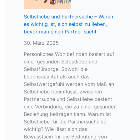
v
e
Selbstliebe und Partnersuche – Warum
r
es wichtig ist, sich selbst zu lieben,
d
bevor man einen Partner sucht
a
30. März 2025
c
h
Persönliches Wohlbefinden basiert auf
t
einer gesunden Selbstliebe und
–
Selbstfürsorge. Sowohl die
e
Lebensqualität als auch das
m
Selbstwertgefühl werden vom Maß an
o
Selbstliebe beeinflusst. Zwischen
t
Partnersuche und Selbstliebe besteht
i
eine Verbindung, die zu einer gesunden
o
Beziehung beitragen kann. Warum ist
n
Selbstliebe für die Partnersuche so
a
wichtig? Wie lässt sich das
l
Bewusstsein für die Bedeutung von