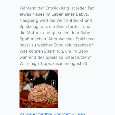
E
u
j
l
Während der Entwicklung ist jeder Tag
l
e
t
etwas Neues im Leben eines Babys.
i
d
e
Neugierig wird die Welt entdeckt und
e
e
r
Spielzeug, das die Sinne fördert und
b
s
n
die Motorik anregt, sollen dem Baby
e
A
f
Spaß machen. Aber welches Spielzeug
n
l
ü
passt zu welcher Entwicklungsphase?
,
t
r
Was können Eltern tun, um ihr Baby
b
e
d
während des Spiels zu unterstützen?
e
r
i
Wir einige Tipps zusammengestellt.
v
!
e
o
Z
r
e
m
i
a
t
n
k
e
u
i
r
n
Zauberer für Ihre Hochzeit – Ihren