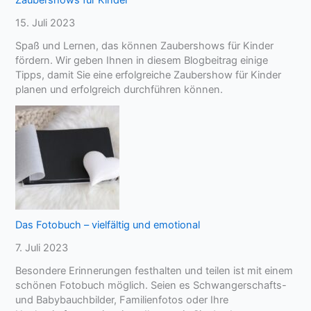
r
b
s
15. Juli 2023
I
e
u
h
r
c
Spaß und Lernen, das können Zaubershows für Kinder
r
e
h
fördern. Wir geben Ihnen in diesem Blogbeitrag einige
e
i
t
Tipps, damit Sie eine erfolgreiche Zaubershow für Kinder
H
t
planen und erfolgreich durchführen können.
o
e
c
n
h
z
e
i
t
–
I
Das Fotobuch – vielfältig und emotional
h
r
7. Juli 2023
e
Besondere Erinnerungen festhalten und teilen ist mit einem
n
schönen Fotobuch möglich. Seien es Schwangerschafts-
G
und Babybauchbilder, Familienfotos oder Ihre
ä