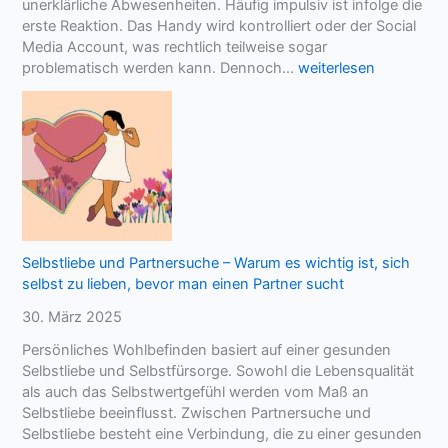
unerklärliche Abwesenheiten. Häufig impulsiv ist infolge die
erste Reaktion. Das Handy wird kontrolliert oder der Social
Media Account, was rechtlich teilweise sogar
U
problematisch werden kann. Dennoch…
weiterlesen
n
t
r
e
u
e
v
e
r
Selbstliebe und Partnersuche – Warum es wichtig ist, sich
d
selbst zu lieben, bevor man einen Partner sucht
a
30. März 2025
c
h
Persönliches Wohlbefinden basiert auf einer gesunden
t
Selbstliebe und Selbstfürsorge. Sowohl die Lebensqualität
–
als auch das Selbstwertgefühl werden vom Maß an
e
Selbstliebe beeinflusst. Zwischen Partnersuche und
m
Selbstliebe besteht eine Verbindung, die zu einer gesunden
o