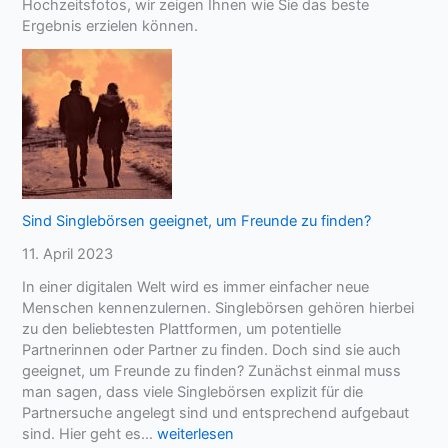
Hochzeitsfotos, wir zeigen Ihnen wie Sie das beste
s
Ergebnis erzielen können.
t
e
n
e
i
n
e
n
u
n
Sind Singlebörsen geeignet, um Freunde zu finden?
v
11. April 2023
e
r
In einer digitalen Welt wird es immer einfacher neue
g
Menschen kennenzulernen. Singlebörsen gehören hierbei
e
zu den beliebtesten Plattformen, um potentielle
s
Partnerinnen oder Partner zu finden. Doch sind sie auch
s
geeignet, um Freunde zu finden? Zunächst einmal muss
l
man sagen, dass viele Singlebörsen explizit für die
i
Partnersuche angelegt sind und entsprechend aufgebaut
c
S
sind. Hier geht es…
weiterlesen
h