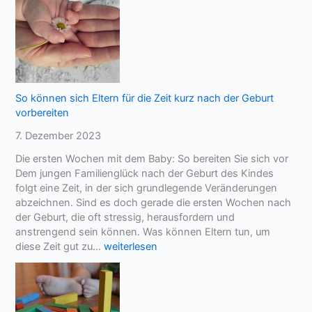
r
r
W
s
u
u
n
c
s
h
c
e
h
So können sich Eltern für die Zeit kurz nach der Geburt
–
n
vorbereiten
W
a
a
7. Dezember 2023
c
r
h
Die ersten Wochen mit dem Baby: So bereiten Sie sich vor
u
K
Dem jungen Familienglück nach der Geburt des Kindes
m
l
folgt eine Zeit, in der sich grundlegende Veränderungen
e
a
abzeichnen. Sind es doch gerade die ersten Wochen nach
s
r
der Geburt, die oft stressig, herausfordern und
w
h
anstrengend sein können. Was können Eltern tun, um
i
e
S
diese Zeit gut zu…
weiterlesen
c
i
o
h
t
k
t
ö
i
n
g