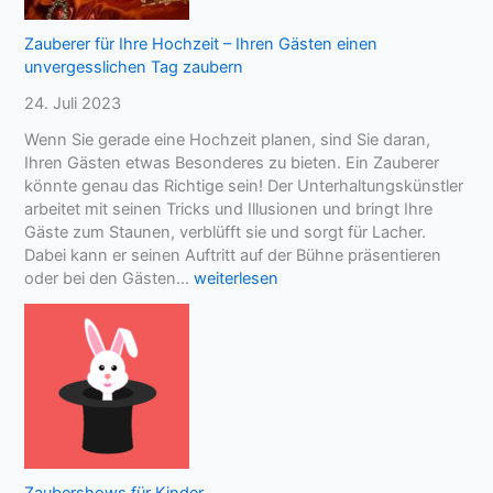
i
n
t
,
Zauberer für Ihre Hochzeit – Ihren Gästen einen
k
b
unvergesslichen Tag zaubern
u
e
r
v
24. Juli 2023
z
o
Wenn Sie gerade eine Hochzeit planen, sind Sie daran,
n
r
Ihren Gästen etwas Besonderes zu bieten. Ein Zauberer
a
m
könnte genau das Richtige sein! Der Unterhaltungskünstler
c
a
arbeitet mit seinen Tricks und Illusionen und bringt Ihre
h
n
Gäste zum Staunen, verblüfft sie und sorgt für Lacher.
d
e
Dabei kann er seinen Auftritt auf der Bühne präsentieren
e
i
Z
oder bei den Gästen…
weiterlesen
r
n
a
G
e
u
e
n
b
b
P
e
u
a
r
r
r
e
t
t
r
v
n
f
o
e
ü
r
r
Zaubershows für Kinder