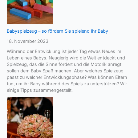
n
i
e
s
n
t
s
,
i
s
Babyspielzeug – so fördern Sie spielend Ihr Baby
c
i
18. November 2023
h
c
E
h
Während der Entwicklung ist jeder Tag etwas Neues im
l
s
Leben eines Babys. Neugierig wird die Welt entdeckt und
t
e
Spielzeug, das die Sinne fördert und die Motorik anregt,
e
l
sollen dem Baby Spaß machen. Aber welches Spielzeug
r
b
passt zu welcher Entwicklungsphase? Was können Eltern
n
s
tun, um ihr Baby während des Spiels zu unterstützen? Wir
f
t
einige Tipps zusammengestellt.
ü
z
r
u
d
l
i
i
e
e
Z
b
e
e