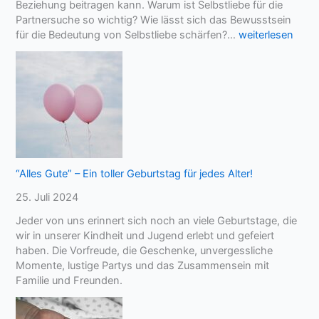
Beziehung beitragen kann. Warum ist Selbstliebe für die
t
Partnersuche so wichtig? Wie lässt sich das Bewusstsein
i
S
für die Bedeutung von Selbstliebe schärfen?…
weiterlesen
o
e
n
l
a
b
l
s
e
t
B
l
e
i
l
e
a
b
“Alles Gute” – Ein toller Geburtstag für jedes Alter!
s
e
t
25. Juli 2024
u
u
n
Jeder von uns erinnert sich noch an viele Geburtstage, die
n
d
wir in unserer Kindheit und Jugend erlebt und gefeiert
g
P
haben. Die Vorfreude, die Geschenke, unvergessliche
u
a
Momente, lustige Partys und das Zusammensein mit
n
r
Familie und Freunden.
d
t
d
n
e
e