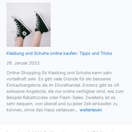
i
e
n
n
d
T
S
a
i
g
n
z
g
a
l
u
e
Kleidung und Schuhe online kaufen: Tipps und Tricks
b
b
e
26. Januar 2023
ö
r
r
Online-Shopping für Kleidung und Schuhe kann sehr
n
s
vorteilhaft sein. Es gibt viele Gründe für ein besseres
e
Einkaufsergebnis als im Einzelhandel. Erstens gibt es oft
n
exklusive Angebote, die nur online verfügbar sind, wie zum
g
Beispiel Rabattcodes oder Flash-Sales. Zweitens ist es
e
sehr bequem, von überall und zu jeder Zeit einkaufen zu
e
K
können, ohne das Haus verlassen…
weiterlesen
i
l
g
e
n
i
e