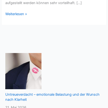
aufgestellt werden können sehr vorteilhaft. […]
Spaß
Weiterlesen »
für
die
Kleinen
mit
der
speziellen
Bierzeltgarnitur
für
Kinder
Untreueverdacht – emotionale Belastung und der Wunsch
nach Klarheit
21. Mai 2026